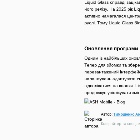
Liquid Glass справді зацік
його релізу. На 2025 рік L
активно намагалася центра
руслі. Тому Liquid Glass б
Оновлення програми "
Одним із найбільших оновл
Тепер для зйомки та збер
перевантажений інтерфейс.
налаштувань адаптувати св
відволікатися на кнопки. L
продовжує уніфікувати змі
Автор:
Тимошенко Ан
Копірайтер та спеціалі