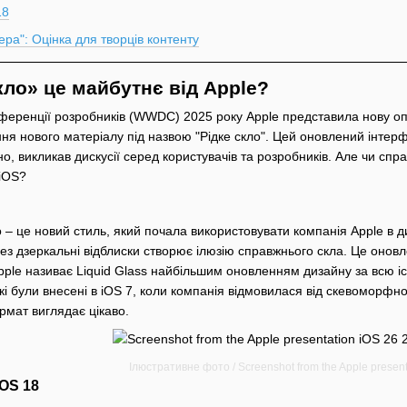
18
а": Оцінка для творців контенту
скло» це майбутнє від Apple?
нференції розробників (WWDC) 2025 року Apple представила нову оп
ня нового матеріалу під назвою "Рідке скло". Цей оновлений інтерф
но, викликав дискусії серед користувачів та розробників. Але чи спр
 iOS?
ло – це новий стиль, який почала використовувати компанія Apple в 
ез дзеркальні відблиски створює ілюзію справжнього скла. Це оновл
pple називає Liquid Glass найбільшим оновленням дизайну за всю іс
кі були внесені в iOS 7, коли компанія відмовилася від скевоморфно
рмат виглядає цікаво.
Ілюстративне фото / Screenshot from the Apple presen
iOS 18