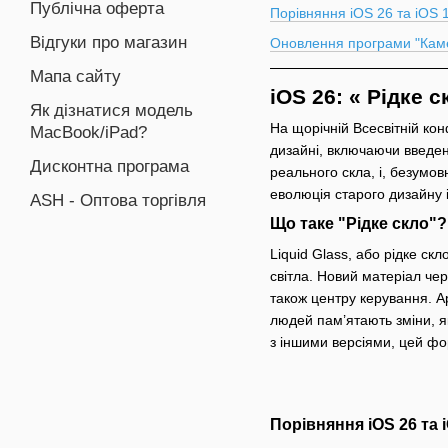
Публічна оферта
Порівняння iOS 26 та iOS 
Відгуки про магазин
Оновлення програми "Камер
Мапа сайту
iOS 26: « Рідке 
Як дізнатися модель
На щорічній Всесвітній ко
MacBook/iPad?
дизайні, включаючи введен
Дисконтна програма
реального скла, і, безумов
еволюція старого дизайну
ASH - Оптова торгівля
Що таке "Рідке скло"?
Liquid Glass, або рідке ск
світла. Новий матеріал чер
також центру керування. A
людей пам’ятають зміни, я
з іншими версіями, цей фо
Порівняння iOS 26 та 