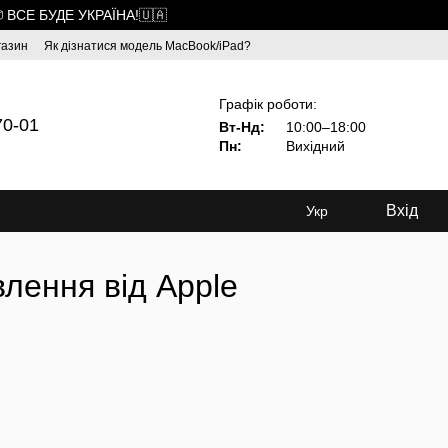
 ВСЕ БУДЕ УКРАЇНА!🇺🇦
газин
Як дізнатися модель MacBook/iPad?
Графік роботи:
70-01
Вт-Нд:
10:00–18:00
Пн:
Вихідний
Вхід
Укр
влення від Apple