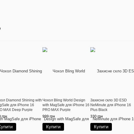
о
хол Diamond Shining with
Чохол Bling World Design
Захисне скло 3D ESD
gSafe для iPhone 16
with MagSafe для iPhone 16
NeMinute для iPhone 16
O MAX Deep Purple
PRO MAX Purple
Plus Black
 грн
999 грн
330 грн
Купити
Купити
Купити