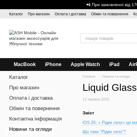
Перейти до основного контенту
📲 При замовленні від 
Каталог
Про магазин
Оплата і доставка
Обмін та повернення
К
Дисконтна програма
ASH - Оптова торгівля
MacBook
iPhone
Apple Watch
iPad
Air
Каталог
Головна
Новини та огляди
Liquid Glas
Про магазин
Оплата і доставка
12 червня 2025
Обмін та повернення
Зміст
Контактна інформація
iOS 26: « Рідке скло» це м
Новини та огляди
Що таке "Рідке скло"?