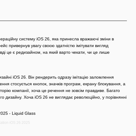
ераційну систему iOS 26, яка принесла вражаючі зміни в
ейс привернув увагу своєю здатністю імітувати вигляд
авді це є редизайном, на який варто чекати, чи це лише
дизайні iOS 26. Він рендерить одразу імітацію заломлення
ення стосується кнопок, значків програм, екрану блокування, а
торію компанії, хоча це речення не зовсім правдиве. Багато
го дизайну. Хоча iOS 26 не виглядає революційно, у порівнянні
tation iOS 26 2025