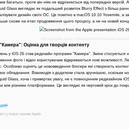
авив багатьох, проте він ніяк не відрізняється від попередніх версій
iquid Glass виглядає як подальший розвиток Blurry Effect з більш ра
лізувати дизайн своїх ОС. Це помітно в macOS 10.10 Yosemite, а за
ільше схоже на етап продовження цього процесу, а не на новий конц
Ілюстративне фото / Screenshot from the Apple presen
Камера": Оцінка для творців контенту
ень у iOS 26 став редизайн програми "Камера". Зміни стосуються 
еження фото і відео користувачам відкриваються нові можливості.
 Особливо оцінять це нововведення блогери які створюють контент
оє обладнання. Взаємодія з додатком стала зручнішою, оскільки нов
iquid Glass, хоча і привертає увагу, не є повноцінним редизайном iOS
ни між різними платформами. Це виглядає як черговий крок до покр
дрій
ст у галузі техніки Apple.