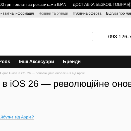
1700 грн і оплаті за реквізитами IBAN — ДОСТАВКА БЕЗКОШТОВНА.
онтактна інформація
Новини та огляди
Публічна оферта
Відгуки про ма
093 126-
Pods
Інші Аксесуари
Бренди
Liquid Glass в iOS 26 — революційне оновлення від Apple
s в iOS 26 — революційне оно
айбутнє від Apple?