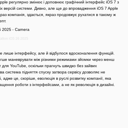
. Apple регулярно змінює і доповнює графічний інтерфейс iOS 7 з
нніх версій системи. Дивно, але ще до впровадження iOS 7 Apple
раз компанія, здається, якраз продовжує рухатися в такому ж
епт.
tation iOS 26 2025
не лише інтерфейсу, але й відбулося вдосконалення функцій.
 Легше маневрувати між різними режимами зйомки через менш
 для YouTube, оскільки прагнуть швидко без зайвих
а система підняття спуску затвора сервісу дозволяє не
, адже це, скоріше, еволюція в руслі розвитку компанії, яка
ащення роботи з інтерфейсами, а не як революція в дизайні.