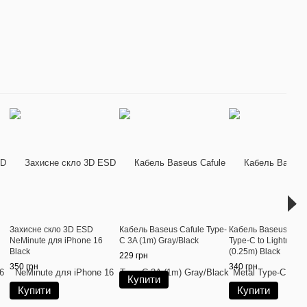
Захисне скло 3D ESD
Кабель Baseus Cafule Type-
Кабель Baseus Cafu
NeMinute для iPhone 16
C 3A (1m) Gray/Black
Type-C to Lightning
Black
(0.25m) Black
229 грн
350 грн
340 грн
Купити
Купити
Купити