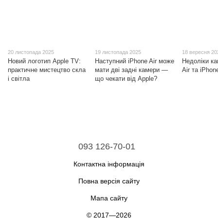
20 листопада 2025
19 листопада 2025
18 вересня 20
Новий логотип Apple TV:
Наступний iPhone Air може
Недоліки ка
практичне мистецтво скла
мати дві задні камери —
Air та iPhon
і світла
що чекати від Apple?
093 126-70-01
Контактна інформація
Повна версія сайту
Мапа сайту
© 2017—2026