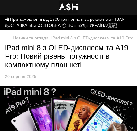
📲 При замовленні від 1700 грн і оплаті за реквізитами IBAN —
ДОСТАВКА БЕЗКОШТОВНА.📦 ВСЕ БУДЕ УКРАЇНА!🇺🇦
Новини та огляди
iPad mini 8 з OLED-дисплеєм та A19 Pro: 
iPad mini 8 з OLED-дисплеєм та A19
Pro: Новий рівень потужності в
компактному планшеті
20 серпня 2025