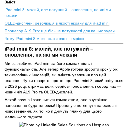
Зміст
iPad mini 8: малий, але потужний – оновлення, на які ми
чекали
OLED-дисплей: революція в якості екрану для iPad mini
Процесор A19 Pro: ще більше потужності для ваших задач
Чому iPad mini 8 може стати вашою мрією
iPad mini 8: малий, але потужний –
оновлення, на які ми чекали
Ми всі любимо iPad mini за його компактність і
функціональність. Але тепер Apple готова зробити крок у бік
технологічних інновацій, які змінять уявлення про цей
планшет. Чутки говорять про те, що iPad mini 8, який очікується
в 2026 році, отримає деякі серйозні оновлення, і серед них —
новий чіп A19 Pro та OLED-дисплей.
Нехай розмір і залишиться компактним, але внутрішнє
наповнення буде топовим! Пропоную поглянути на основні
нововведення, які точно піднімуть планку для цього
маленького гаджета.