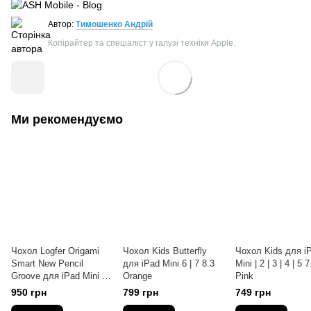
Автор:
Тимошенко Андрій
Копірайтер та спеціаліст у галузі техніки Apple.
Ми рекомендуємо
Чохол Logfer Origami
Чохол Kids Butterfly
Чохол Kids для i
Smart New Pencil
для iPad Mini 6 | 7 8.3
Mini | 2 | 3 | 4 | 5 7
Groove для iPad Mini 6 |
Orange
Pink
7 8.3 Black
950 грн
799 грн
749 грн