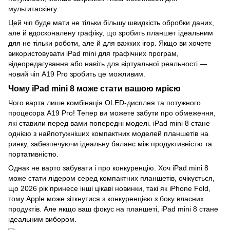
мультитаскінгу.
Цей чіп буде мати не тільки більшу швидкість обробки даних,
але й вдосконалену графіку, що зробить планшет ідеальним
для не тільки роботи, але й для важких ігор. Якщо ви хочете
використовувати iPad mini для графічних програм,
відеоредагування або навіть для віртуальної реальності —
новий чіп A19 Pro зробить це можливим.
Чому iPad mini 8 може стати вашою мрією
Чого варта лише комбінація OLED-дисплея та потужного
процесора A19 Pro! Тепер ви можете забути про обмеження,
які ставили перед вами попередні моделі. iPad mini 8 стане
однією з найпотужніших компактних моделей планшетів на
ринку, забезпечуючи ідеальну баланс між продуктивністю та
портативністю.
Однак не варто забувати і про конкуренцію. Хоч iPad mini 8
може стати лідером серед компактних планшетів, очікується,
що 2026 рік принесе інші цікаві новинки, такі як iPhone Fold,
тому Apple може зіткнутися з конкуренцією з боку власних
продуктів. Але якщо ваш фокус на планшеті, iPad mini 8 стане
ідеальним вибором.