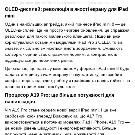
Ілюстративне фото / Photo by LinkedIn Sales Solutions on Unsplash
OLED-дисплей: революція в якості екрану для iPad
mini
Один з найбільших апгрейдів, який принесе iPad mini 8 — це
OLED-дисплей. Це не просто чергове оновлення, це справжня
революція для такого маленького планшета. Якщо ви вже
користувалися останніми моделями iPad Pro з OLED, то ви
знаєте, як сильно змінюється якість зображення. Оживають
кольори, чорний стає справжнім чорним, а контрастність
підвищується до небачених рівнів.
Це означає, що навіть у компактному форматі iPad mini 8 буде
надавати користувачам яскраву і чітку картинку, що зробить
серфінг, перегляд відео, роботу з графікою та навіть геймінг на
планшеті приємніше, ніж будь-коли.
Процесор A19 Pro: ще більше потужності для
ваших задач
Чіп A19 Pro стане серцем нової версії iPad mini. І це вже
серйозний крок вперед! Враховуючи, що A17 Pro
використовується в поточних моделях iPad і iPhone, A19 Pro —
це новий рівень швидкості і енергоефективності. Більше
потужності, менше затримок і нові можливості для