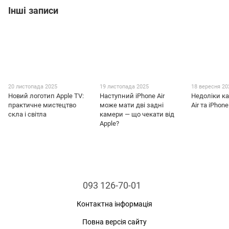
Інші записи
20 листопада 2025
19 листопада 2025
18 вересня 20
Новий логотип Apple TV:
Наступний iPhone Air
Недоліки к
практичне мистецтво
може мати дві задні
Air та iPhone
скла і світла
камери — що чекати від
Apple?
093 126-70-01
Контактна інформація
Повна версія сайту