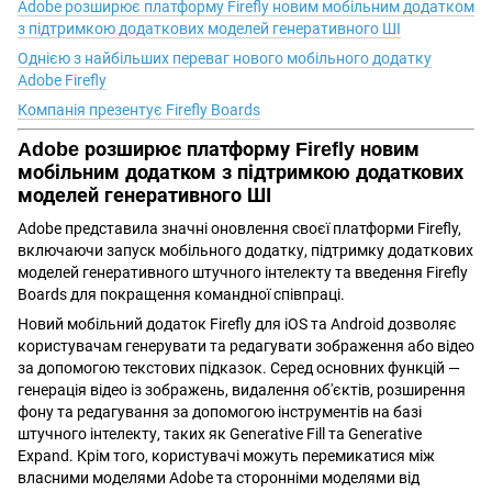
Adobe розширює платформу Firefly новим мобільним додатком
з підтримкою додаткових моделей генеративного ШІ
Однією з найбільших переваг нового мобільного додатку
Adobe Firefly
Компанія презентує Firefly Boards
Adobe розширює платформу Firefly новим
мобільним додатком з підтримкою додаткових
моделей генеративного ШІ
Adobe представила значні оновлення своєї платформи Firefly,
включаючи запуск мобільного додатку, підтримку додаткових
моделей генеративного штучного інтелекту та введення Firefly
Boards для покращення командної співпраці.
Новий мобільний додаток Firefly для iOS та Android дозволяє
користувачам генерувати та редагувати зображення або відео
за допомогою текстових підказок. Серед основних функцій —
генерація відео із зображень, видалення об'єктів, розширення
фону та редагування за допомогою інструментів на базі
штучного інтелекту, таких як Generative Fill та Generative
Expand. Крім того, користувачі можуть перемикатися між
власними моделями Adobe та сторонніми моделями від