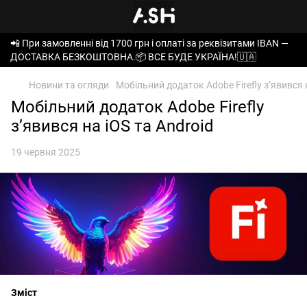
📲 При замовленні від 1700 грн і оплаті за реквізитами IBAN —
ДОСТАВКА БЕЗКОШТОВНА.📦 ВСЕ БУДЕ УКРАЇНА!🇺🇦
Новини та огляди
Мобільний додаток Adobe Firefly зʼявився 
Мобільний додаток Adobe Firefly
зʼявився на iOS та Android
19 червня 2025
Зміст