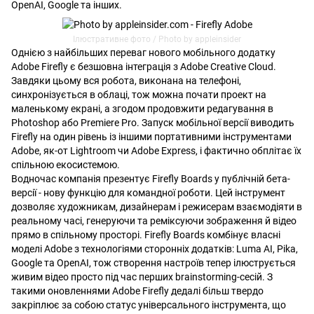
OpenAI, Google та інших.
Ілюстративне фото / Photo by appleinsider
Однією з найбільших переваг нового мобільного додатку
Adobe Firefly є безшовна інтеграція з Adobe Creative Cloud.
Завдяки цьому вся робота, виконана на телефоні,
синхронізується в облаці, тож можна почати проект на
маленькому екрані, а згодом продовжити редагування в
Photoshop або Premiere Pro. Запуск мобільної версії виводить
Firefly на один рівень із іншими портативними інструментами
Adobe, як-от Lightroom чи Adobe Express, і фактично обплітає їх
спільною екосистемою.
Водночас компанія презентує Firefly Boards у публічній бета-
версії - нову функцію для командної роботи. Цей інструмент
дозволяє художникам, дизайнерам і режисерам взаємодіяти в
реальному часі, генеруючи та реміксуючи зображення й відео
прямо в спільному просторі. Firefly Boards комбінує власні
моделі Adobe з технологіями сторонніх додатків: Luma AI, Pika,
Google та OpenAI, тож створення настроїв тепер ілюструється
живим відео просто під час перших brainstorming-сесій. З
такими оновленнями Adobe Firefly дедалі більш твердо
закріплює за собою статус універсального інструмента, що