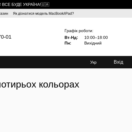
 ВСЕ БУДЕ УКРАЇНА!🇺🇦
газин
Як дізнатися модель MacBook/iPad?
Графік роботи:
70-01
Вт-Нд:
10:00–18:00
Пн:
Вихідний
Вхід
Укр
 чотирьох кольорах