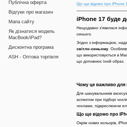
Публічна оферта
Що ще відомо про iPhone 1
Відгуки про магазин
iPhone 17 буде 
Мапа сайту
Нещодавно з'явилася інфор
Як дізнатися модель
синього.
MacBook/iPad?
Згідно з інформацією, над
Дисконтна програма
світло-синьому
. Особлив
що використовується в Mac
ASH - Оптова торгівля
що доповнює їхній образ.
Чому це важливо для 
Для шанувальників аксесуа
аспектом при підборі чохлі
чохлами, підкреслюючи еле
Що ще відомо про iPho
Окрім нових кольорів, iPh