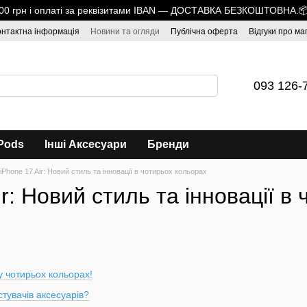
1700 грн і оплаті за реквізитами IBAN — ДОСТАВКА БЕЗКОШТОВНА.
онтактна інформація
Новини та огляди
Публічна оферта
Відгуки про ма
093 126-
Pods
Інші Аксесуари
Бренди
iPhone 17 Air: Новий стиль та інновації в чотирьох кольорах
ir: Новий стиль та інновації в
у чотирьох кольорах!
тувачів аксесуарів?