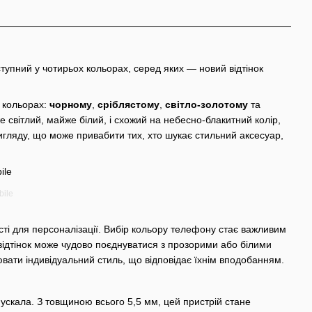
тупний у чотирьох кольорах, серед яких — новий відтінок
х кольорах:
чорному
,
сріблястому
,
світло-золотому
та
же світлий, майже білий, і схожий на небесно-блакитний колір,
игляду, що може привабити тих, хто шукає стильний аксесуар,
bile
сті для персоналізації. Вибір кольору телефону стає важливим
й відтінок може чудово поєднуватися з прозорими або білими
вати індивідуальний стиль, що відповідає їхнім вподобанням.
пускала. З товщиною всього 5,5 мм, цей пристрій стане