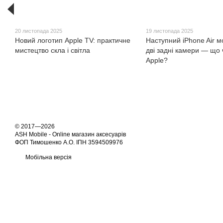
20 листопада 2025
19 листопада 2025
Новий логотип Apple TV: практичне
Наступний iPhone Air 
мистецтво скла і світла
дві задні камери — що 
Apple?
© 2017—2026
ASH Mobile - Online магазин аксесуарів
ФОП Тимошенко А.О. ІПН 3594509976
Мобільна версія