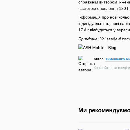
справжнім витвором інжен
частотою оновлення 120 Гц
Інформація про нові кольор
індивідуальність, нові вар
17 Air відбудеться у верес
Примітка: Усі згадані ко
Автор:
Тимошенко Ан
Копірайтер та спеціалі
Ми рекомендуєм