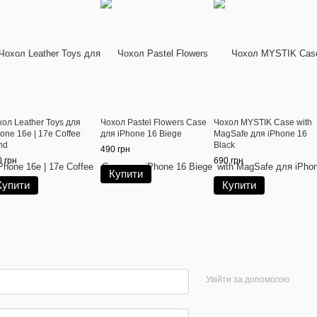
ол Leather Toys для
Чохол Pastel Flowers Case
Чохол MYSTIK Case with
one 16e | 17e Coffee
для iPhone 16 Biege
MagSafe для iPhone 16
nd
Black
490 грн
 грн
690 грн
Купити
Купити
Купити
Увійти за допомогою