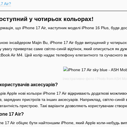
7 Air?
доступний у чотирьох кольорах!
мація, що iPhone 17 Air, наступник моделі iPhone 16 Plus, буде дос
аною інсайдером Majin Bu, iPhone 17 Air буде випущений у чотирьо
у увагу привертає саме світло-синій відтінок, який описується як ду
Book Air M4. Цей колір надає телефону елегантного та сучасного в
Ілюстративне фото / Photo from ASH Mo
користувачів аксесуарів?
рів Apple нові кольори iPhone 17 Air відкривають додаткові можливо
в, зарядних пристроїв та інших аксесуарів. Наприклад, світло-сині
гантність пристрою. Такі варіанти дозволяють користувачам створю
ne 17 Air?
one 17 Air обіцяє бути найтоншим iPhone, який Apple коли-небудь ви