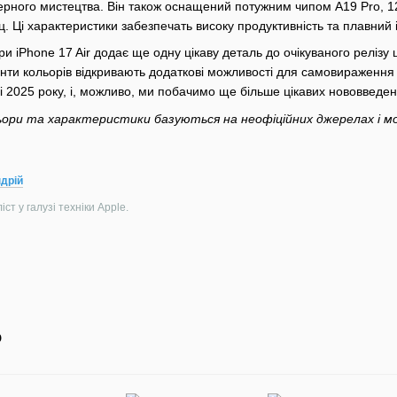
ерного мистецтва. Він також оснащений потужним чипом A19 Pro, 1
. Ці характеристики забезпечать високу продуктивність та плавний
и iPhone 17 Air додає ще одну цікаву деталь до очікуваного релізу ц
іанти кольорів відкривають додаткові можливості для самовираження
ні 2025 року, і, можливо, ми побачимо ще більше цікавих нововведень
льори та характеристики базуються на неофіційних джерелах і м
дрій
ст у галузі техніки Apple.
о