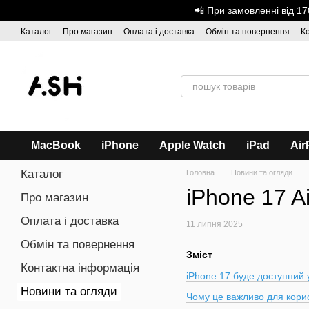
Перейти до основного контенту
📲 При замовленні від 
Каталог
Про магазин
Оплата і доставка
Обмін та повернення
К
Дисконтна програма
ASH - Оптова торгівля
MacBook
iPhone
Apple Watch
iPad
Air
Каталог
Головна
Новини та огляди
iPhone 17 A
Про магазин
Оплата і доставка
11 липня 2025
Обмін та повернення
Зміст
Контактна інформація
iPhone 17 буде доступний 
Новини та огляди
Чому це важливо для корис