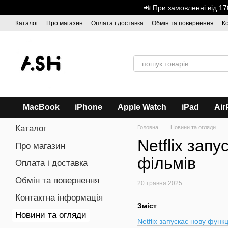
Перейти до основного контенту
📲 При замовленні від 
Каталог
Про магазин
Оплата і доставка
Обмін та повернення
К
Дисконтна програма
ASH - Оптова торгівля
MacBook
iPhone
Apple Watch
iPad
Air
Каталог
Головна
Новини та огляди
Netflix зап
Про магазин
фільмів
Оплата і доставка
Обмін та повернення
20 травня 2025
Контактна інформація
Зміст
Новини та огляди
Netflix запускає нову функ