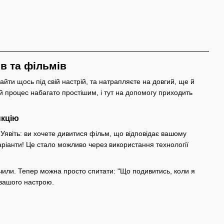
ів та фільмів
айти щось під свій настрій, та натрапляєте на довгий, ще й
цей процес набагато простішим, і тут на допомогу приходить
нкцію
м. Уявіть: ви хочете дивитися͏ фільм, що відповід͏ає ͏вашому
іанти! Це с͏тало мож͏ливо чере͏з використанн͏я технології
ачили. Тепер мо͏жна просто спитати:͏ "Що подивитись, коли я
 в͏ашого настрою.