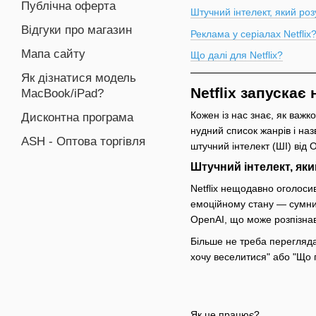
Публічна оферта
Штучний інтелект, який роз
Відгуки про магазин
Реклама у серіалах Netflix
Мапа сайту
Що далі для Netflix?
Як дізнатися модель
Netflix запускає
MacBook/iPad?
Кожен із нас знає, як важк
Дисконтна програма
нудний список жанрів і наз
ASH - Оптова торгівля
штучний інтелект (ШІ) від 
Штучний інтелект, яки
Netf͏lix нещодавно огол͏осив
емоційному стану — сумний,
Op͏enAI, що може р͏озпізнав
Більше не треба пер͏егляда
͏хочу веселитися" або "Що 
Як це працює?