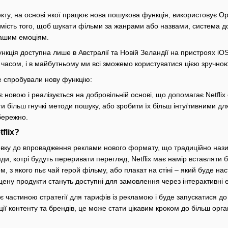
кту, на основі якої працює нова пошукова функція, використовує Op
амість того, щоб шукати фільми за жанрами або назвами, система до
 вашим емоціям.
кція доступна лише в Австралії та Новій Зеландії на пристроях iO
 часом, і в майбутньому ми всі зможемо користуватися цією зручно
же спробували нову функцію:
 новою і реалізується на добровільній основі, що допомагає Netflix
и більш гнучкі методи пошуку, або зробити їх більш інтуїтивними дл
бережно.
flix?
отовку до впровадження реклами нового формату, що традиційно наз
ди, котрі будуть переривати перегляд, Netflix має намір вставляти
, з якого пьє чай герой фільму, або плакат на стіні – який буде нас
сцену продукти стануть доступні для замовлення через інтерактивні
частиною стратегії для тарифів із рекламою і буде запускатися до 
ції контенту та брендів, це може стати цікавим кроком до більш орга