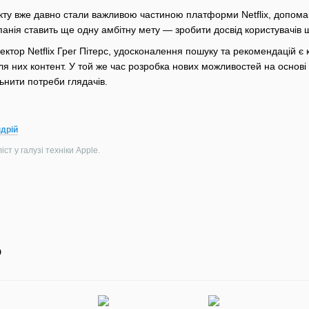
екту вже давно стали важливою частиною платформи Netflix, допома
анія ставить ще одну амбітну мету — зробити досвід користувачів 
ектор Netflix Грег Пітерс, удосконалення пошуку та рекомендацій 
ля них контент. У той же час розробка нових можливостей на основі
нити потреби глядачів.
дрій
ст у галузі техніки Apple.
о