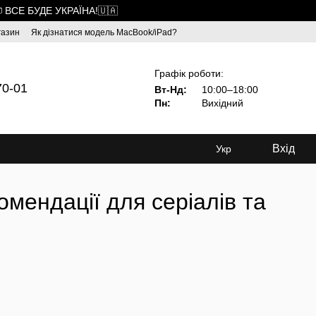
 ВСЕ БУДЕ УКРАЇНА!🇺🇦
газин
Як дізнатися модель MacBook/iPad?
Графік роботи:
70-01
Вт-Нд:
10:00–18:00
Пн:
Вихідний
Вхід
Укр
омендації для серіалів та