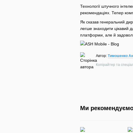
Технології штучного інтел
рекомендаціях. Тепер комп
Як сказав генеральний дир
легше знаходити цікавий д
платформи, але й задоволь
Автор:
Тимошенко Ан
Копірайтер та спеціалі
Ми рекомендуєм