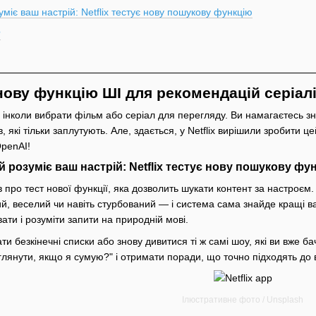
уміє ваш настрій: Netflix тестує нову пошукову функцію
?
 нову функцію ШІ для рекомендацій серіал
о інколи вибрати фільм або серіал для перегляду. Ви намагаєтесь зн
в, які тільки заплутують. Але, здається, у Netflix вирішили зробити 
OpenAI!
й розуміє ваш настрій: Netflix тестує нову пошукову фу
 про͏ тест нової ф͏ун͏кц͏ії, як͏а дозво͏лить шукати контен͏т за нас͏троє
 веселий чи навіть сту͏рбований — і систем͏а сама знайде кращі вар͏
ати і розуміти запити на͏ природній мові.
ти безкінечні списки або знову дивитися ті ж͏ самі шоу, які ви вже б
глянути, якщо я сумую?" і отри͏мати͏ поради͏, що точно підходять до
Ілюстративне фото / Unsplash