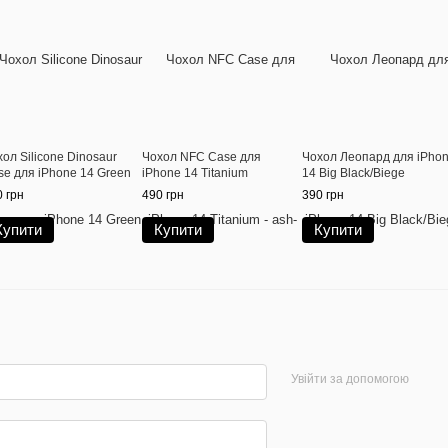
ол Silicone Dinosaur
Чохол NFC Case для
Чохол Леопард для iPho
se для iPhone 14 Green
iPhone 14 Titanium
14 Big Black/Biege
 грн
490 грн
390 грн
Купити
Купити
Купити
Увійти за допомогою