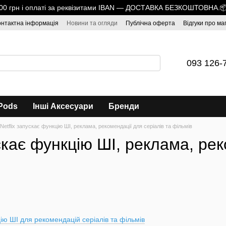
1700 грн і оплаті за реквізитами IBAN — ДОСТАВКА БЕЗКОШТОВНА.
онтактна інформація
Новини та огляди
Публічна оферта
Відгуки про ма
093 126-
Pods
Інші Аксесуари
Бренди
Netflix запускає функцію ШІ, реклама, рекомендації для серіалів та фільмів
ускає функцію ШІ, реклама, рек
цію ШІ для рекомендацій серіалів та фільмів