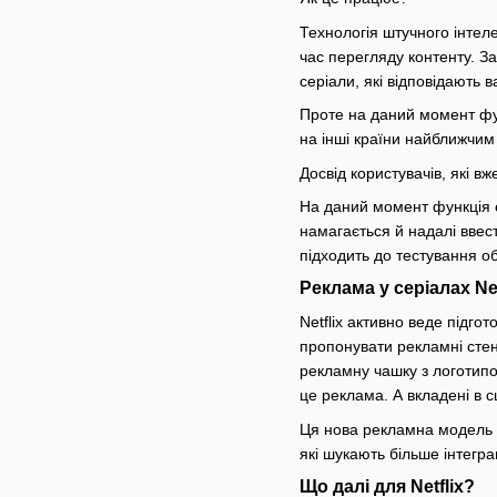
Технологія штучного інтеле
час перегляду контенту. З
серіали, які відповідають
Проте на даний момент фун
на інші країни найближчим
Досвід користувачів, які в
На даний момент функція є
намагається й надалі ввест
підходить до тестування о
Реклама у серіалах Net
Netflix активно веде підг
пропонувати рекламні стен
рекламну чашку з логотипом
це реклама. А вкладені в 
Ця нова рекламна модель є 
які шукають більше інтегра
Що далі для Netflix?