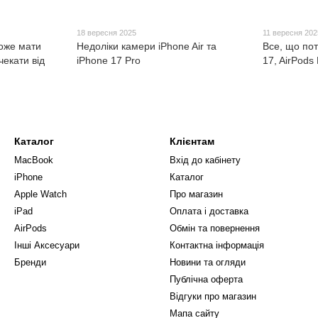
18 вересня 2025
11 вересня 202
може мати
Недоліки камери iPhone Air та
Все, що пот
чекати від
iPhone 17 Pro
17, AirPods 
Каталог
Клієнтам
MacBook
Вхід до кабінету
iPhone
Каталог
Apple Watch
Про магазин
iPad
Оплата і доставка
AirPods
Обмін та повернення
Інші Аксесуари
Контактна інформація
Бренди
Новини та огляди
Публічна оферта
Відгуки про магазин
Мапа сайту