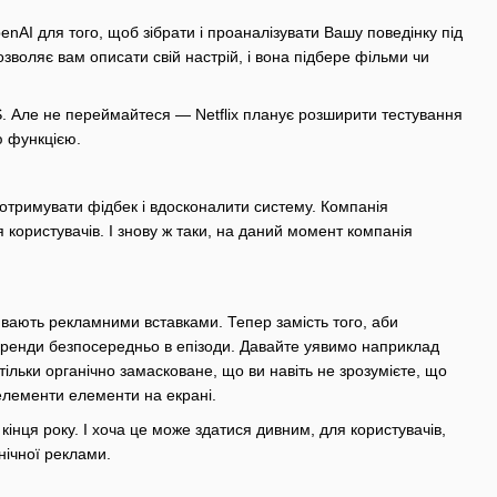
enAI для того, щоб зібрати і проаналізувати Вашу поведінку під
зволяє вам описати свій настрій, і вона підбере фільми чи
S. Але не переймайтеся — Netflix планує розширити тестування
ю функцією.
 отримувати фідбек і вдосконалити систему. Компанія
я користувачів. І знову ж таки, на даний момент компанія
ивають рекламними вставками. Тепер замість того, аби
 бренди безпосередньо в епізоди. Давайте уявимо наприклад
тільки органічно замасковане, що ви навіть не зрозумієте, що
 елементи елементи на екрані.
кінця року. І хоча це може здатися дивним, для користувачів,
нічної реклами.