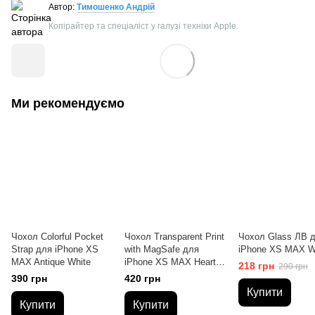
Автор:
Тимошенко Андрій
Копірайтер та спеціаліст у галузі техніки Apple.
Ми рекомендуємо
Чохол Colorful Pocket
Чохол Transparent Print
Чохол Glass ЛВ 
Strap для iPhone XS
with MagSafe для
iPhone XS MAX W
MAX Antique White
iPhone XS MAX Hearts
218 грн
290 грн
Black
390 грн
420 грн
Купити
Купити
Купити