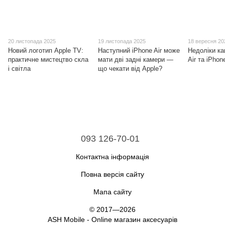
20 листопада 2025
19 листопада 2025
18 вересня 20
Новий логотип Apple TV:
Наступний iPhone Air може
Недоліки ка
практичне мистецтво скла
мати дві задні камери —
Air та iPhon
і світла
що чекати від Apple?
093 126-70-01
Контактна інформація
Повна версія сайту
Мапа сайту
© 2017—2026
ASH Mobile - Online магазин аксесуарів