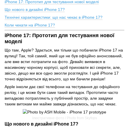
iPhone 17: Прототип для тестування нової моделі
Що нового в дизайні iPhone 17?
Технічні характеристики: що нас чекає в iPhone 17?
Коли чекати на iPhone 17?
iPhone 17: Прототип для тестування нової
моделі
Що там, Apple? Здається, ми тільки що побачили iPhone 17 на
вулиці! Так, той самий, який ще не був офіційно анонсований,
але вже встиг потрапити на фото. Девайс виявився в
масивному чорному корпусі, щоб приховати всі секрети, але,
звісно, дещо ми все одно змогли розглядіти. І цей iPhone 17
точно відрізняється від всього, що ми бачили раніше!
Apple інколи дає свої телефони на тестування до офіційного
релізу, і це може бути саме такий випадок. Прототипи часто
випадково потрапляють у публічний простір, але завдяки
таким витокам ми майже завжди дізнаємось, що нас чекає.
Ілюстративне фото / Photo from Skyfops
Що нового в дизайні iPhone 17?