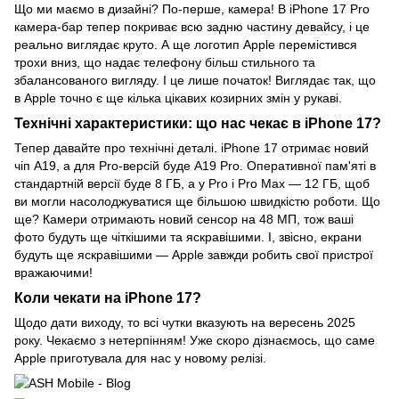
Що ми маємо в дизайні? По-перше, камера! В iPhone 17 Pro
камера-бар тепер покриває всю задню частину девайсу, і це
реально виглядає круто. А ще логотип Apple перемістився
трохи вниз, що надає телефону більш стильного та
збалансованого вигляду. І це лише початок! Виглядає так, що
в Apple точно є ще кілька цікавих козирних змін у рукаві.
Технічні характеристики: що нас чекає в iPhone 17?
Тепер давайте про технічні деталі. iPhone 17 отримає новий
чіп A19, а для Pro-версій буде A19 Pro. Оперативної пам'яті в
стандартній версії буде 8 ГБ, а у Pro і Pro Max — 12 ГБ, щоб
ви могли насолоджуватися ще більшою швидкістю роботи. Що
ще? Камери отримають новий сенсор на 48 МП, тож ваші
фото будуть ще чіткішими та яскравішими. І, звісно, екрани
будуть ще яскравішими — Apple завжди робить свої пристрої
вражаючими!
Коли чекати на iPhone 17?
Щодо дати виходу, то всі чутки вказують на вересень 2025
року. Чекаємо з нетерпінням! Уже скоро дізнаємось, що саме
Apple приготувала для нас у новому релізі.