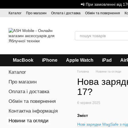
Перейти до основного контенту
📲 При замовленні від 
Каталог
Про магазин
Оплата і доставка
Обмін та повернення
К
Дисконтна програма
ASH - Оптова торгівля
MacBook
iPhone
Apple Watch
iPad
Air
Каталог
Головна
Новини та огляди
Нова зарядк
Про магазин
17?
Оплата і доставка
Обмін та повернення
6 червня 2025
Контактна інформація
Зміст
Новини та огляди
Нові зарядки MagSafe з пі