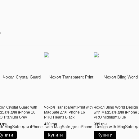
о
ол Crystal Guard with
Чохол Transparent Print with
Чохол Bling World Design
gSafe для iPhone 16
MagSafe для iPhone 16
with MagSafe для iPhone 
O Titanium Grey
PRO Hearts Black
PRO Midnight Blue
 грн
420 грн
999 грн
Купити
Купити
Купити