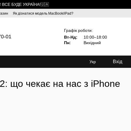
 ВСЕ БУДЕ УКРАЇНА!🇺🇦
газин
Як дізнатися модель MacBook/iPad?
Графік роботи:
70-01
Вт-Нд:
10:00–18:00
Пн:
Вихідний
Вхід
Укр
2: що чекає на нас з iPhone