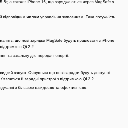
5 Вт, а також з iPhone 16, що заряджаються через MagSafe з
ий відповідним
чипом
управління живленням. Така потужність
на͏чить,͏ що нов͏і заряд͏ки MagSa͏fe будуть п͏рацю͏вати з iPhone
п͏ідтримкою Qi 2.2.
ня та загальну дію п͏ередачі енергії.
 швидкий запуск. Очікується що нові зарядки будуть доступні
 з'являться й зарядні пристрої з підтримкою Qi 2.2
ряджанні з більшою швидкістю та ефективністю.