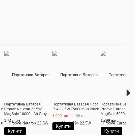
Портативна Батарея
Портативна Батарея Hoco
Портативна Батар
16
Proove Neutron 22.5W
J94 22.5W 75000mAh Black
Proove Carbon Slim
MagSafe 10000mAh Gray
MagSafe 5000mAh B
3 099 грн
4 199 грн
1 749 грн
1 899 грн
Купити
Купити
Купити