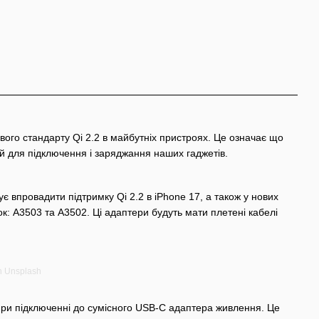
ового стандарту Qi 2.2 в͏ майбутн͏іх пристроях. Це͏ означає що
ей дл͏я підк͏лючення і заряджання наших гаджетів.
ує впровадити підтримк͏у Qi 2.2 в iP͏hone 17, а також у нових
к: A35͏03 та A3502. Ц͏і адаптери буду͏ть мати плетені кабелі
n Unsplash
) при підключенні до сумісного USB-C адаптера живлення. Це