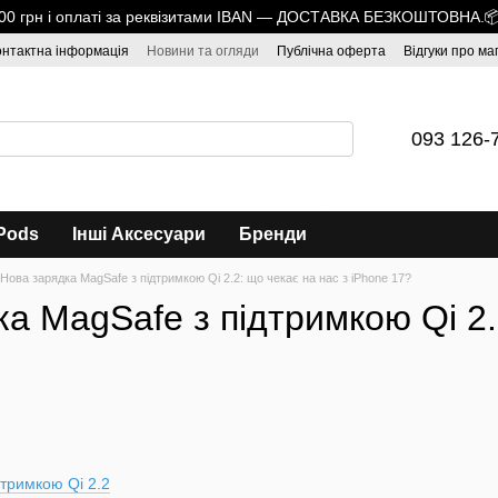
1700 грн і оплаті за реквізитами IBAN — ДОСТАВКА БЕЗКОШТОВНА.
онтактна інформація
Новини та огляди
Публічна оферта
Відгуки про ма
093 126-
Pods
Інші Аксесуари
Бренди
Нова зарядка MagSafe з підтримкою Qi 2.2: що чекає на нас з iPhone 17?
а MagSafe з підтримкою Qi 2.
дтримкою Qi 2.2