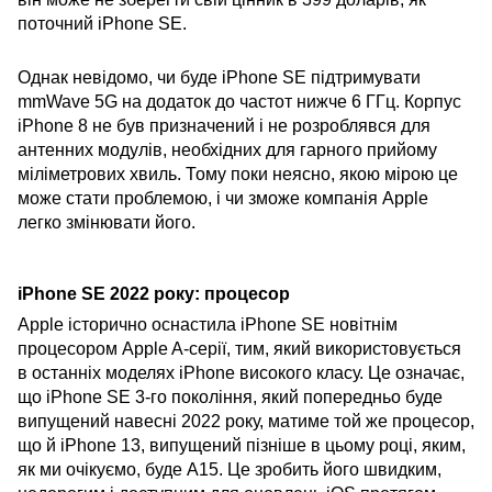
поточний iPhone SE.
Однак невідомо, чи буде iPhone SE підтримувати
mmWave 5G на додаток до частот нижче 6 ГГц. Корпус
iPhone 8 не був призначений і не розроблявся для
антенних модулів, необхідних для гарного прийому
міліметрових хвиль. Тому поки неясно, якою мірою це
може стати проблемою, і чи зможе компанія Apple
легко змінювати його.
iPhone SE 2022 року: процесор
Apple історично оснастила iPhone SE новітнім
процесором Apple A-серії, тим, який використовується
в останніх моделях iPhone високого класу. Це означає,
що iPhone SE 3-го покоління, який попередньо буде
випущений навесні 2022 року, матиме той же процесор,
що й iPhone 13, випущений пізніше в цьому році, яким,
як ми очікуємо, буде A15. Це зробить його швидким,