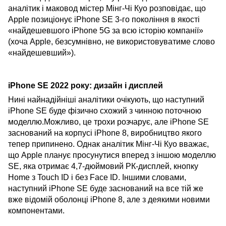
аналітик і маковод містер Мінг-Чі Куо розповідає, що
Apple позиціонує iPhone SE 3-го покоління в якості
«найдешевшого iPhone 5G за всю історію компанії»
(хоча Apple, безсумнівно, не використовуватиме слово
«найдешевший»).
iPhone SE 2022 року: дизайн і дисплей
Нині найнадійніші аналітики очікують, що наступний
iPhone SE буде фізично схожий з чинною поточною
моделлю.Можливо, це трохи розчарує, але iPhone SE
заснований на корпусі iPhone 8, виробництво якого
тепер припинено. Однак аналітик Мінг-Чі Куо вважає,
що Apple планує просунутися вперед з іншою моделлю
SE, яка отримає 4,7-дюймовий РК-дисплей, кнопку
Home з Touch ID і без Face ID. Іншими словами,
наступний iPhone SE буде заснований на все тій же
вже відомій оболонці iPhone 8, але з деякими новими
компонентами.