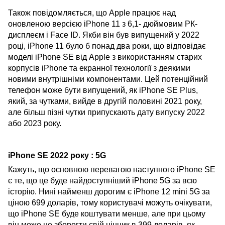
Також повідомляється, що Apple працює над
оновленою версією iPhone 11 з 6,1- дюймовим РК-
дисплеєм і Face ID. Якби він був випущений у 2022
році, iPhone 11 було б понад два роки, що відповідає
моделі iPhone SE від Apple з використанням старих
корпусів iPhone та екранної технології з деякими
новими внутрішніми компонентами. Цей потенційний
телефон може бути випущений, як iPhone SE Plus,
який, за чутками, вийде в другій половині 2021 року,
але більш пізні чутки припускають дату випуску 2022
або 2023 року.
iPhone SE 2022 року : 5G
Кажуть, що основною перевагою наступного iPhone SE
є те, що це буде найдоступніший iPhone 5G за всю
історію. Нині найменш дорогим є iPhone 12 mini 5G за
ціною 699 доларів, тому користувачі можуть очікувати,
що iPhone SE буде коштувати менше, але при цьому
він може не зберегти свій цінник в 399 доларів, як