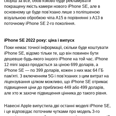
скоріш за все, обов'язково буде рекламувати
покращену якість камери нового iPhone SE, але в
основному це буде пов'язано лише з поліпшеною
візуальною обробкою чіпа A15 в порівнянні з A13 в
поточному iPhone SE 2-го покоління.
iPhone SE 2022 року: ціна і випуск
Поки немає точної інформації, скільки буде коштувати
iPhone SE, відомо тільки те, що він повинен бути
дешевше будь-якого іншого iPhone на той час. iPhone
12 mini зараз продається за ціною 699 доларів, а
iPhone SE — по 399 доларів, кожен з них має 64 ГБ
пам'яті. З включенням 5G і пов'язаних з цим витрат на
ліцензування цілком можливо, що iPhone SE отримає
підвищення ціни до приблизно 449 або 499 доларів,
але хто ж захоче підвищення цінника до такого рівня.
Навесні Apple випустила дві останні моделі iPhone SE,
і це відповідає поточним чутками про модель 3-го