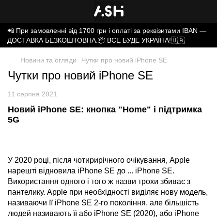
📲 При замовленні від 1700 грн і оплаті за реквізитами IBAN —
ДОСТАВКА БЕЗКОШТОВНА.📦 ВСЕ БУДЕ УКРАЇНА!🇺🇦
Новини та огляди
Чутки про новий iPhone SE
Чутки про новий iPhone SE
11 серпня 2021
Новий iPhone SE: кнопка "Home" і підтримка
5G
У 2020 році, після чотирирічного очікування, Apple
нарешті відновила iPhone SE до ... iPhone SE.
Використання одного і того ж назви трохи збиває з
пантелику. Apple при необхідності виділяє нову модель,
називаючи її iPhone SE 2-го покоління, але більшість
людей називають її або iPhone SE (2020), або iPhone