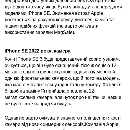
недорогим і доступним для оновлень iOS протягом
дуже довгого часу, як це було у випадку з попередніми
моделями iPhone SE. Зниження витрат Apple
досягається за рахунок корпусу, дисплея, камер та
інших подібних функцій (не варто очікувати
використання зарядки MagSafe).
iPhone SE 2022 року: камера
Коли iPhone SE 3 буде представлений користувачам,
очікується, що він буде оснащений тією ж однією 12-
мегапіксельною ширококутною задньою камерою й
однією фронтальною камерою, що й поточна модель,
яка має 7-мегапіксельну фронтальну камеру. Хотілося
б, щоб на заміну їй прийшла оновлена ​​12-
мегапіксельна камера, але чуток про неї так чи інакше
не було і вже навряд чи будуть.
Однак не варто очікувати значного поліпшення якості
камери від нових химерних сенсорів.Компанія Apple,