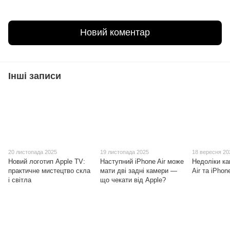
Новий коментар
Інші записи
20 листопада 2025
19 листопада 2025
18 вересня 20
Новий логотип Apple TV:
Наступний iPhone Air може
Недоліки ка
практичне мистецтво скла
мати дві задні камери —
Air та iPhon
і світла
що чекати від Apple?