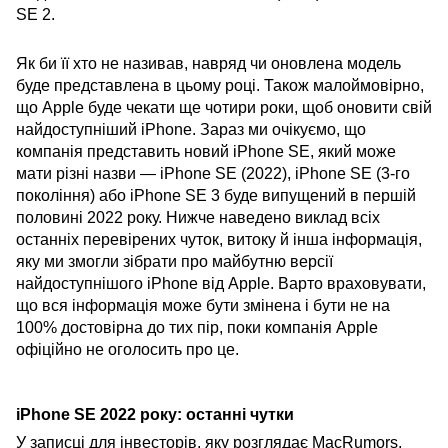
SE 2.
Як би її хто не називав, навряд чи оновлена ​​модель
буде представлена ​​в цьому році. Також малоймовірно,
що Apple буде чекати ще чотири роки, щоб оновити свій
найдоступніший iPhone. Зараз ми очікуємо, що
компанія представить новий iPhone SE, який може
мати різні назви — iPhone SE (2022), iPhone SE (3-го
покоління) або iPhone SE 3 буде випущений в першій
половині 2022 року. Нижче наведено виклад всіх
останніх перевірених чуток, витоку й інша інформація,
яку ми змогли зібрати про майбутню версії
найдоступнішого iPhone від Apple. Варто враховувати,
що вся інформація може бути змінена і бути не на
100% достовірна до тих пір, поки компанія Apple
офіційно не оголосить про це.
iPhone SE 2022 року: останні чутки
У записці для інвесторів, яку розглядає MacRumors,