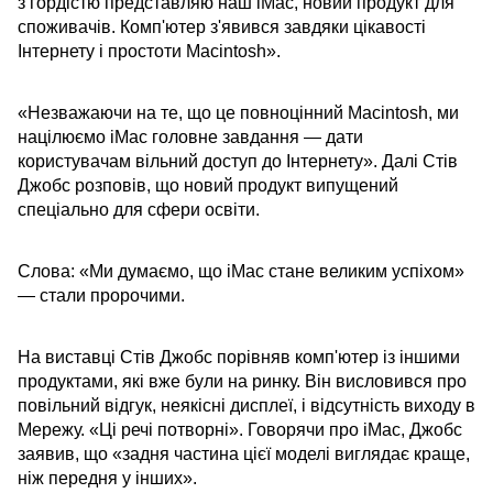
з гордістю представляю наш iMac, новий продукт для
споживачів. Комп'ютер з'явився завдяки цікавості
Інтернету і простоти Macintosh».
«Незважаючи на те, що це повноцінний Macintosh, ми
націлюємо iMac головне завдання — дати
користувачам вільний доступ до Інтернету». Далі Стів
Джобс розповів, що новий продукт випущений
спеціально для сфери освіти.
Слова: «Ми думаємо, що iMac стане великим успіхом»
— стали пророчими.
На виставці Стів Джобс порівняв комп'ютер із іншими
продуктами, які вже були на ринку. Він висловився про
повільний відгук, неякісні дисплеї, і відсутність виходу в
Мережу. «Ці речі потворні». Говорячи про iMac, Джобс
заявив, що «задня частина цієї моделі виглядає краще,
ніж передня у інших».