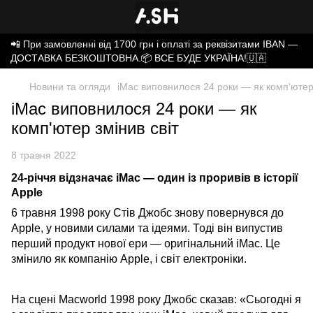
📲 При замовленні від 1700 грн і оплаті за реквізитами IBAN —
ДОСТАВКА БЕЗКОШТОВНА.📦 ВСЕ БУДЕ УКРАЇНА!🇺🇦
Новини та огляди
iMac виповнилося 24 роки — як комп'ютер 
iMac виповнилося 24 роки — як
комп'ютер змінив світ
8 травня 2022
24-річчя відзначає iMac — один із проривів в історії
Apple
6 травня 1998 року Стів Джобс знову повернувся до
Apple, у новими силами та ідеями. Тоді він випустив
перший продукт нової ери — оригінальний iMac. Це
змінило як компанію Apple, і світ електроніки.
На сцені Macworld 1998 року Джобс сказав: «Сьогодні я