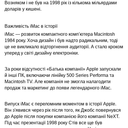
Возняком і не був на 1998 рік із кількома мільярдами
доларів у кишені.
Важливість iMac в історії
iMac — розвиток компактного комп'ютера Macintosh
1984 року. Хоча дизайн і був надто радикальним, тоді
це не викликало відторгнення аудиторії. А стало кроком
уперед у світі дизайну електроніки.
За роки відсутності «Батька компанії» Apple запускали
й інші ПК, включаючи лінійку 500 Series Performa та
Macintosh TV. Але компанія не змогла налагодити
продаж та маркетинг до появи легендарного iMac.
Випуск iMac є переломним моментом в історії Apple.
Він з'явився через рік після того, як Джобс повернувся
до Apple після покупки компанією його компанії NeXT.
Під час презентації 1998 року Стів все ще був