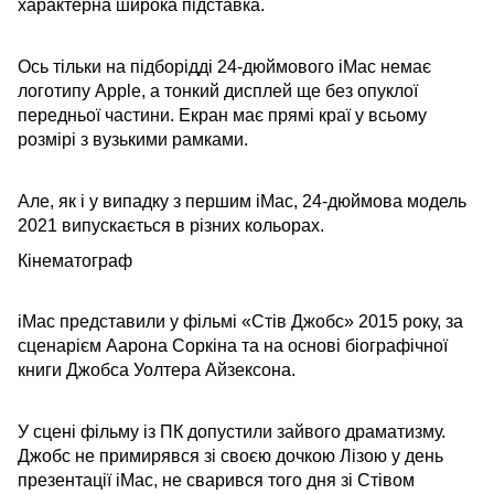
характерна широка підставка.
Ось тільки на підборідді 24-дюймового iMac немає
логотипу Apple, а тонкий дисплей ще без опуклої
передньої частини. Екран має прямі краї у всьому
розмірі з вузькими рамками.
Але, як і у випадку з першим iMac, 24-дюймова модель
2021 випускається в різних кольорах.
Кінематограф
iMac представили у фільмі «Стів Джобс» 2015 року, за
сценарієм Аарона Соркіна та на основі біографічної
книги Джобса Уолтера Айзексона.
У сцені фільму із ПК допустили зайвого драматизму.
Джобс не примирявся зі своєю дочкою Лізою у день
презентації iMac, не сварився того дня зі Стівом