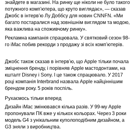
знайдете в магазині. На ринку ще ніколи не було такого
потужного комп'ютера, що круто виглядає», — сказав
Джобс в інтерв'ю Лу Доббсу для новин CNNFN. «Ми
багато постаралися над зовнішнім виглядом та модою,
яка важлива на споживчому ринку».
Рекламна кампанія спрацювала. У святковий сезон 98-
го iMac побив рекорди з продажу зі всіх комп'ютерів.
Джобс також сказав в інтерв'ю, що Apple тільки почала
зміцнення бренду, і порівняв Apple мастодонтами, на
кшталт Disney і Sony. І це також спрацювало. У 2017
році компанія Interbrand назвала Apple найціннішим
брендом року. 5 років поспіль.
Рухаємось тільки вперед
Дизайн iMac змінювався кілька разів. У 99-му Apple
пропонували ПК вже у кількох кольорах. Через 3 роки
модель G4 з унікальним куполоподібним дизайном, а
G3 зняли з виробництва.