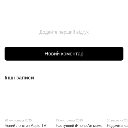
Додайте перший відгук
Новий коментар
Інші записи
20 листопада 2025
19 листопада 2025
18 вересня 20
Новий логотип Apple TV:
Наступний iPhone Air може
Недоліки ка