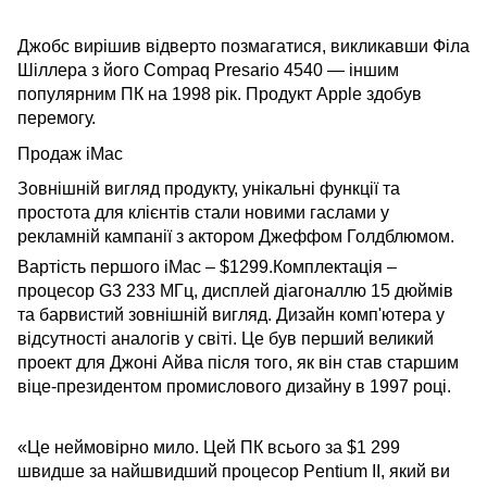
Джобс вирішив відверто позмагатися, викликавши Філа
Шіллера з його Compaq Presario 4540 — іншим
популярним ПК на 1998 рік. Продукт Apple здобув
перемогу.
Продаж iMac
Зовнішній вигляд продукту, унікальні функції та
простота для клієнтів стали новими гаслами у
рекламній кампанії з актором Джеффом Голдблюмом.
Вартість першого iMac – $1299.Комплектація –
процесор G3 233 МГц, дисплей діагоналлю 15 дюймів
та барвистий зовнішній вигляд. Дизайн комп'ютера у
відсутності аналогів у світі. Це був перший великий
проект для Джоні Айва після того, як він став старшим
віце-президентом промислового дизайну в 1997 році.
«Це неймовірно мило. Цей ПК всього за $1 299
швидше за найшвидший процесор Pentium II, який ви