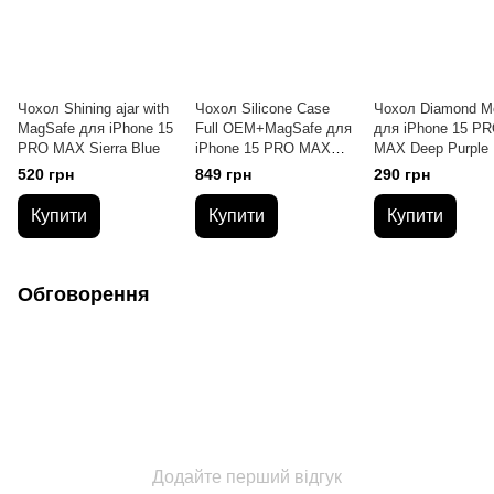
Чохол Shining ajar with
Чохол Silicone Case
Чохол Diamond M
MagSafe для iPhone 15
Full OEM+MagSafe для
для iPhone 15 P
PRO MAX Sierra Blue
iPhone 15 PRO MAX
MAX Deep Purple
Orange Sorbet
520 грн
849 грн
290 грн
Купити
Купити
Купити
Обговорення
Додайте перший відгук