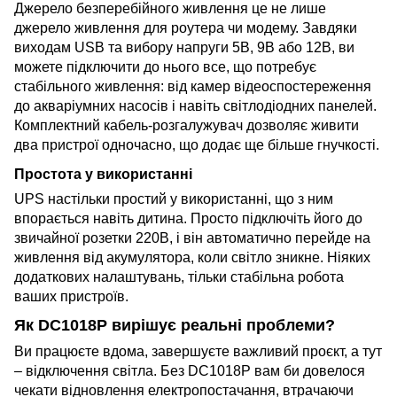
Джерело безперебійного живлення
це не лише
джерело живлення для роутера чи модему. Завдяки
виходам USB та вибору напруги 5В, 9В або 12В, ви
можете підключити до нього все, що потребує
стабільного живлення: від камер відеоспостереження
до акваріумних насосів і навіть світлодіодних панелей.
Комплектний кабель-розгалужувач дозволяє живити
два пристрої одночасно, що додає ще більше гнучкості.
Простота у використанні
UPS настільки простий у використанні, що з ним
впорається навіть дитина. Просто підключіть його до
звичайної розетки 220В, і він автоматично перейде на
живлення від акумулятора, коли світло зникне. Ніяких
додаткових налаштувань, тільки стабільна робота
ваших пристроїв.
Як DC1018P вирішує реальні проблеми?
Ви працюєте вдома, завершуєте важливий проєкт, а тут
– відключення світла. Без DC1018P вам би довелося
чекати відновлення електропостачання, втрачаючи