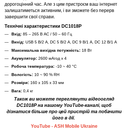
дорогоцінний час. Але з цим пристроєм ваш інтернет
залишатиметься активним, і ви зможете без перерв
завершити свої справи.
Технічні характеристики DC1018P
Вхід:
85 – 265 В AC / 50 – 60 Гц
Вихід:
USB 5 В/2 А, DC 5 В/2 А, DC 9 В/1 А, DC 12 В/1 А
Максимальна вихідна потужність:
18 Вт
Акумулятор:
2600 мАгод х 4
Робоча температура:
-10 ~ 40 °С
Вологість:
10 ~ 90 % RH
Розміри:
160 х 105 х 33 мм
Вага:
0,4 кг
Також ви можете переглянути відеоогляд
DC1018P на нашому YouTube-каналі, щоб
дізнатися більше про цей пристрій та побачити
його в дії.
YouTube - ASH Mobile Ukraine