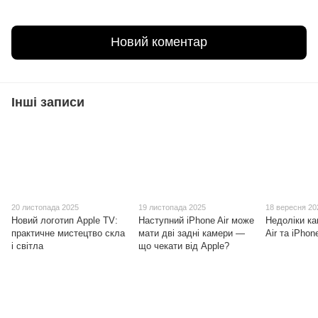
Новий коментар
Інші записи
20 листопада 2025
19 листопада 2025
18 вересня 20
Новий логотип Apple TV:
Наступний iPhone Air може
Недоліки ка
практичне мистецтво скла
мати дві задні камери —
Air та iPhon
і світла
що чекати від Apple?