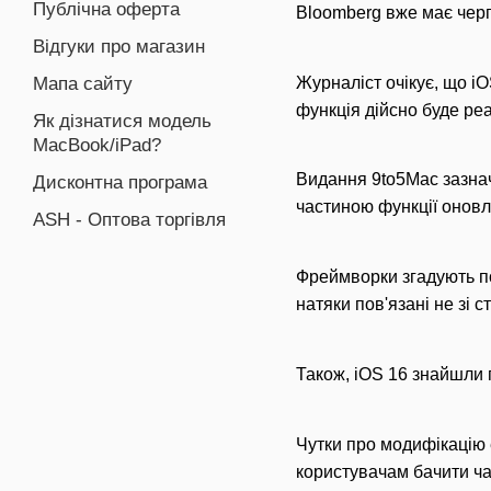
Публічна оферта
Bloomberg вже має черг
Відгуки про магазин
Журналіст очікує, що i
Мапа сайту
функція дійсно буде ре
Як дізнатися модель
MacBook/iPad?
Видання 9to5Mac зазнач
Дисконтна програма
частиною функції оновл
ASH - Оптова торгівля
Фреймворки згадують по
натяки пов'язані не зі 
Також, iOS 16 знайшли 
Чутки про модифікацію 
користувачам бачити ча