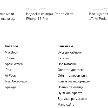
18 вересня 2025
11 вересня 202
може мати
Недоліки камери iPhone Air та
Все, що пот
чекати від
iPhone 17 Pro
17, AirPods 
Каталог
Клієнтам
MacBook
Вхід до кабінету
iPhone
Каталог
Apple Watch
Про магазин
iPad
Оплата і доставка
AirPods
Обмін та повернення
Інші Аксесуари
Контактна інформація
Бренди
Новини та огляди
Публічна оферта
Відгуки про магазин
Мапа сайту