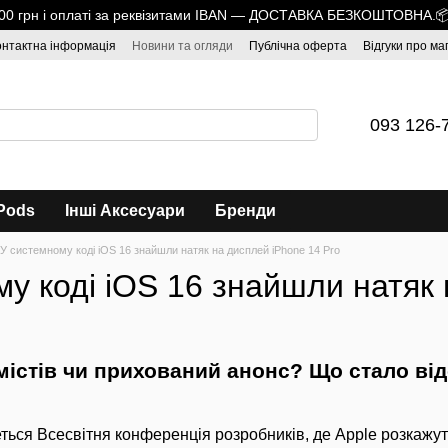
1700 грн і оплаті за реквізитами IBAN — ДОСТАВКА БЕЗКОШТОВНА.
онтактна інформація
Новини та огляди
Публічна оферта
Відгуки про ма
093 126-
Pods
Інші Аксесуари
Бренди
У системному коді iOS 16 знайшли натяк на дисплей iPhone 14 Pro
у коді iOS 16 знайшли натяк 
істів чи прихований анонс? Що стало від
еться Всесвітня конференція розробників, де Apple розкажут