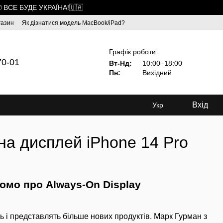
 ВСЕ БУДЕ УКРАЇНА!🇺🇦
газин
Як дізнатися модель MacBook/iPad?
Графік роботи:
70-01
Вт-Нд:
10:00–18:00
Пн:
Вихідний
Вхід
Укр
на дисплей iPhone 14 Pro
омо про Always-On Display
ь і представлять більше нових продуктів. Марк Гурман з