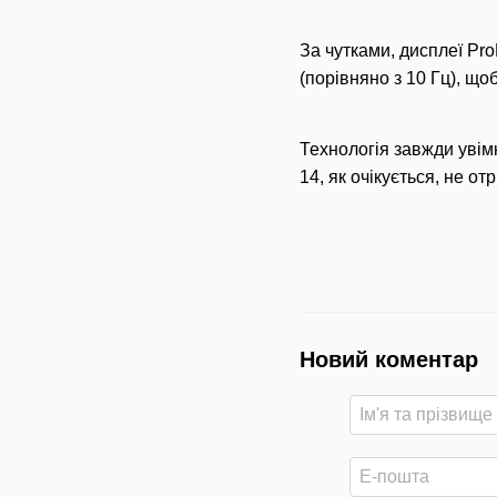
За чутками, дисплеї Pro
(порівняно з 10 Гц), що
Технологія завжди увім
14, як очікується, не от
Новий коментар