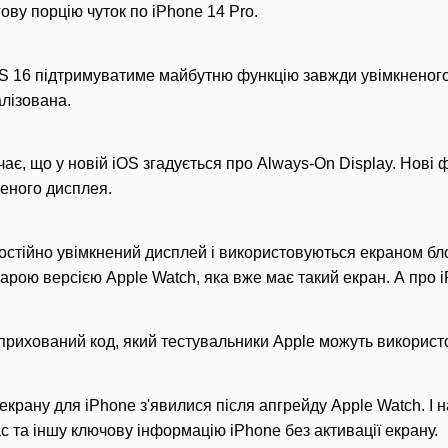
ову порцію чуток по iPhone 14 Pro.
OS 16 підтримуватиме майбутню функцію завжди увімкненого 
алізована.
ає, що у новій iOS згадується про Always-On Display. Нові 
еного дисплея.
стійно увімкнений дисплей і використовуються екраном бло
старою версією Apple Watch, яка вже має такий екран. А про i
прихований код, який тестувальники Apple можуть використ
екрану для iPhone з'явилися після апгрейду Apple Watch. І
с та іншу ключову інформацію iPhone без активації екрану.