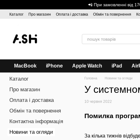
Перейти до основного контенту
📲 При замовленні від 
Каталог
Про магазин
Оплата і доставка
Обмін та повернення
К
Дисконтна програма
ASH - Оптова торгівля
MacBook
iPhone
Apple Watch
iPad
Air
Каталог
Головна
Новини та огляди
У системном
Про магазин
Оплата і доставка
10 червня 2022
Обмін та повернення
Помилка програм
Контактна інформація
Новини та огляди
За кілька тижнів відбуд