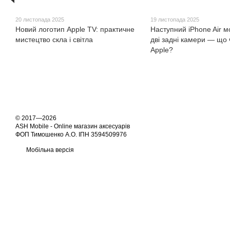
20 листопада 2025
19 листопада 2025
Новий логотип Apple TV: практичне
Наступний iPhone Air 
мистецтво скла і світла
дві задні камери — що 
Apple?
© 2017—2026
ASH Mobile - Online магазин аксесуарів
ФОП Тимошенко А.О. ІПН 3594509976
Мобільна версія